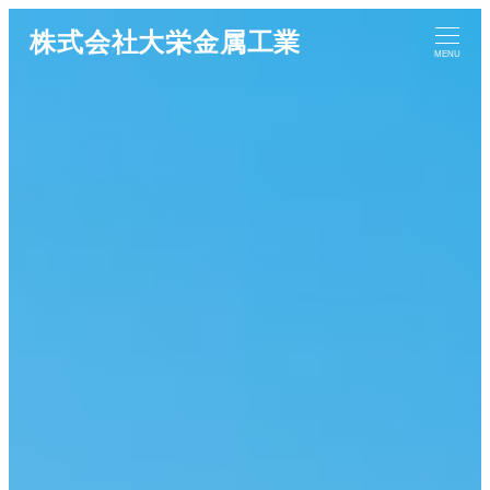
メ
株式会社大栄金属工業
イ
MENU
ン
コ
ン
テ
ン
ツ
へ
移
動